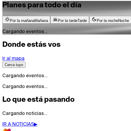
Planes para todo el día
Por la
mañana
Mañana
Por la
tarde
Tarde
Por la
noche
Noche
Cargando eventos…
Donde estás vos
Ir al mapa
Cerca tuyo
Cargando eventos…
Cargando eventos…
Lo que está pasando
Cargando noticias…
IR A NOTICIAS
▶